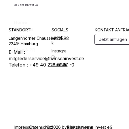
HANSEA INVEST eG
Home
Über uns
STANDORT
SOCIALS
KONTAKT ANFRA
Konzept
Faceboo
Langenhorner Chaussee 155
Jetzt anfragen
Projekte
k
22415 Hamburg
Blog & PR
Instagra
E-Mail :
m
mitgliederservice@hanseainvest.de
Telefon : +49 40 228 6237 -0
LinkedIn
Datenschutz
© 2026 by Hanseatische Invest eG.
Impressum
Risikohinweis