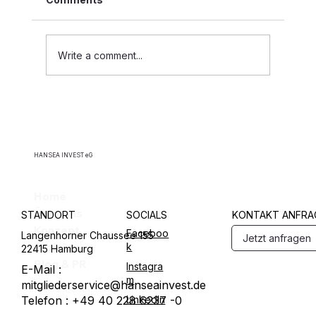
Der Neubau ist in den vergangenen Jahren
deutlich zurückgegangen. Steigende
Baukosten, höhere Finanzierungskosten
Write a comment...
und regulatorische Unsicherheiten haben
viele Pr
HANSEA INVEST eG
Home
Über uns
STANDORT
SOCIALS
KONTAKT ANFRA
Konzept
Faceboo
Langenhorner Chaussee 155
Jetzt anfragen
Projekte
k
22415 Hamburg
Blog & PR
Instagra
E-Mail :
m
mitgliederservice@hanseainvest.de
Telefon : +49 40 228 6237 -0
LinkedIn