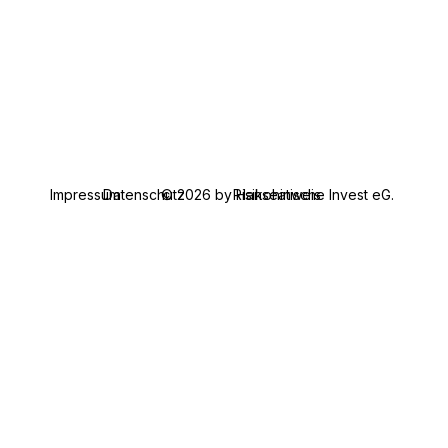
Datenschutz
© 2026 by Hanseatische Invest eG.
Impressum
Risikohinweis