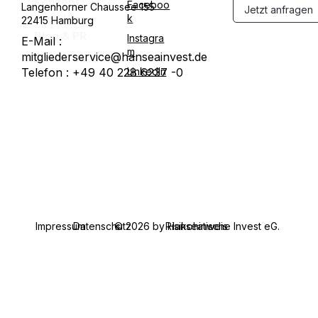
Konzept
Faceboo
Langenhorner Chaussee 155
Jetzt anfragen
Projekte
k
22415 Hamburg
Blog & PR
Instagra
E-Mail :
m
mitgliederservice@hanseainvest.de
Telefon : +49 40 228 6237 -0
LinkedIn
Datenschutz
© 2026 by Hanseatische Invest eG.
Impressum
Risikohinweis